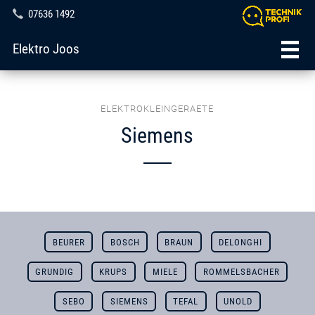
07636 1492
Elektro Joos
ELEKTROKLEINGERAETE
Siemens
BEURER
BOSCH
BRAUN
DELONGHI
GRUNDIG
KRUPS
MIELE
ROMMELSBACHER
SEBO
SIEMENS
TEFAL
UNOLD