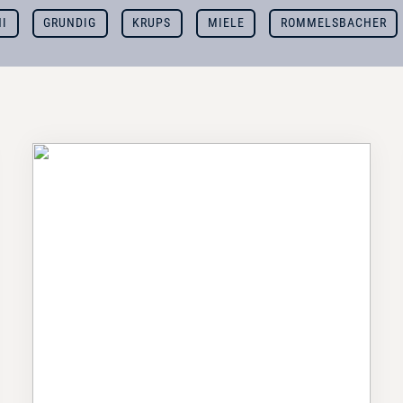
I
GRUNDIG
KRUPS
MIELE
ROMMELSBACHER