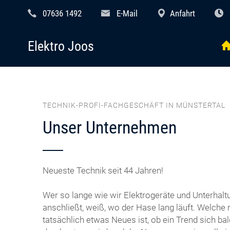
07636 1492
E-Mail
Anfahrt
Elektro Joos
TECHNIK-PROFI-FACHGESCHÄFT IN MÜNSTERTAL
Unser Unternehmen
Neueste Technik seit 44 Jahren!
Wer so lange wie wir Elektrogeräte und Unterhalt
anschließt, weiß, wo der Hase lang läuft. Welche 
tatsächlich etwas Neues ist, ob ein Trend sich bal