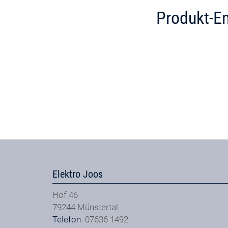
Produkt-E
Elektro Joos
Hof 46
79244
Münstertal
Telefon
07636 1492