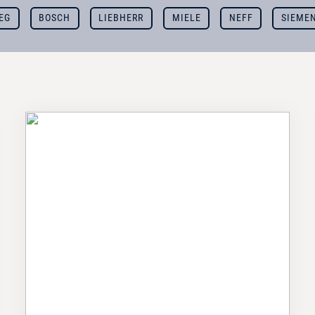
EG
BOSCH
LIEBHERR
MIELE
NEFF
SIEME