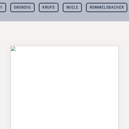
I
GRUNDIG
KRUPS
MIELE
ROMMELSBACHER